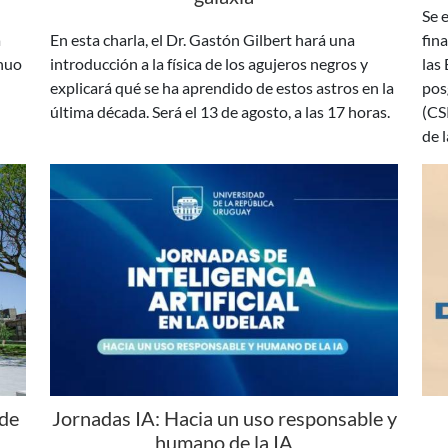
inuo
introducción a la física de los agujeros negros y
las
explicará qué se ha aprendido de estos astros en la
pos
última década. Será el 13 de agosto, a las 17 horas.
(CS
de 
 de
Jornadas IA: Hacia un uso responsable y
humano de la IA
 de
En agosto y setiembre se desarrollarán las
Los