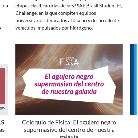
universitarios dedicados al diseño y desarrollo de
o
vehículos impulsados por hidrógeno.
AS
Coloquio de Física: El agujero negro
as
supermasivo del centro de nuestra
galaxia
Se 
á
En esta charla, el Dr. Gastón Gilbert hará una
fin