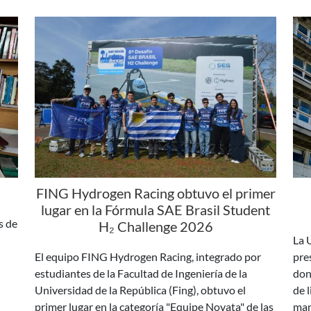
FING Hydrogen Racing obtuvo el primer
lugar en la Fórmula SAE Brasil Student
s de
H₂ Challenge 2026
La 
El equipo FING Hydrogen Racing, integrado por
pre
estudiantes de la Facultad de Ingeniería de la
don
Universidad de la República (Fing), obtuvo el
de 
primer lugar en la categoría "Equipe Novata" de las
man
mula
etapas clasificatorias de la 5.ª SAE Brasil Student H₂
Challenge, en la que compiten equipos