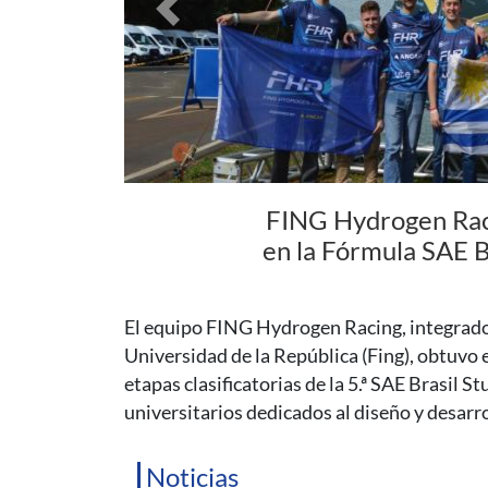
Previous
Coloquio de Fí
supermasivo del c
En esta charla, el Dr. Gastón Gilbert hará un
explicará qué se ha aprendido de estos astro
horas.
Noticias