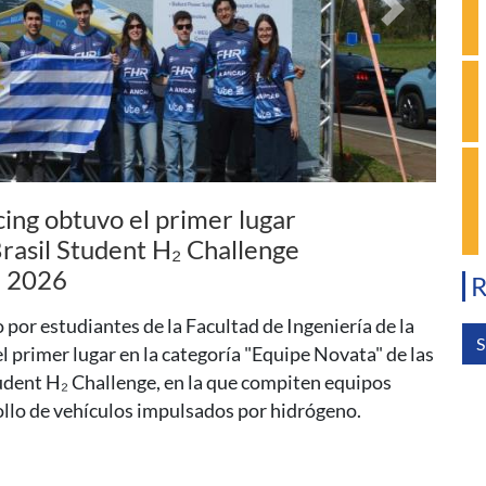
Siguiente
sica: El agujero negro
entro de nuestra galaxia
R
a introducción a la física de los agujeros negros y
s en la última década. Será el 13 de agosto, a las 17
S