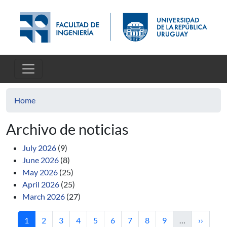
Skip to main content
Home
Archivo de noticias
July 2026
(9)
June 2026
(8)
May 2026
(25)
April 2026
(25)
March 2026
(27)
Current page
Page
Page
Page
Page
Page
Page
Page
Page
Next pa
1
2
3
4
5
6
7
8
9
…
››