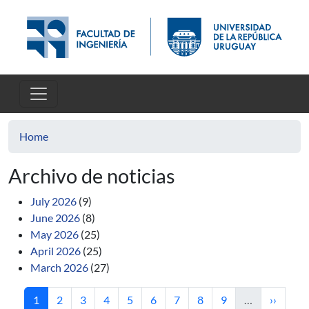
Skip to main content
Home
Archivo de noticias
July 2026
(9)
June 2026
(8)
May 2026
(25)
April 2026
(25)
March 2026
(27)
Current page
Page
Page
Page
Page
Page
Page
Page
Page
Next pa
1
2
3
4
5
6
7
8
9
…
››