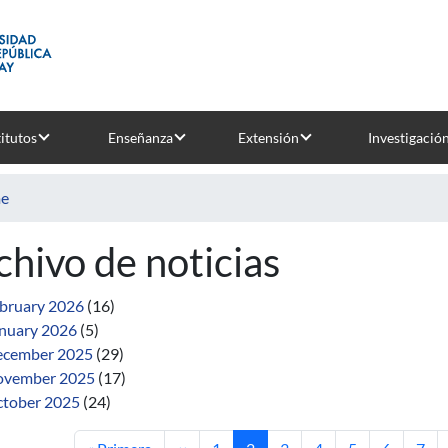
titutos
Enseñanza
Extensión
Investigació
e
chivo de noticias
bruary 2026
(16)
nuary 2026
(5)
cember 2025
(29)
ovember 2025
(17)
tober 2025
(24)
First page
Previous page
Page
Current page
Page
Page
Page
Page
Pag