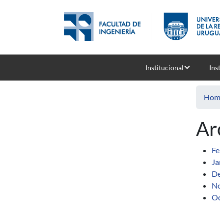
Skip to main content
Institucional
Ins
Hom
Ar
Fe
Ja
De
N
Oc