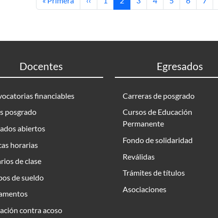
« Primera
‹‹
1
2
3
4
5
6
7
Docentes
Egresados
ocatorias financiables
Carreras de posgrado
s posgrado
Cursos de Educación
Permanente
ados abiertos
Fondo de solidaridad
as horarias
Reválidas
rios de clase
Trámites de títulos
bos de sueldo
Asociaciones
amentos
ación contra acoso