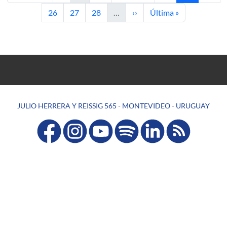
Page
Page
Page
Next page
Last page
26
27
28
…
››
Última »
JULIO HERRERA Y REISSIG 565 - MONTEVIDEO - URUGUAY