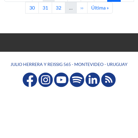
Page
Page
Page
Next page
Last page
30
31
32
…
››
Última »
JULIO HERRERA Y REISSIG 565 - MONTEVIDEO - URUGUAY