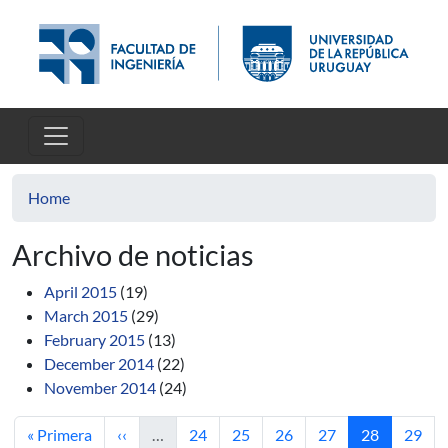
Skip to main content
Home
Archivo de noticias
April 2015
(19)
March 2015
(29)
February 2015
(13)
December 2014
(22)
November 2014
(24)
First page
Previous page
Page
Page
Page
Page
Current pag
Page
« Primera
‹‹
…
24
25
26
27
28
29