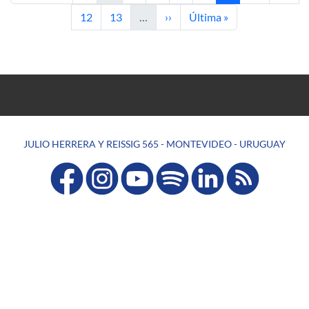
Page
Page
Next page
Last page
12
13
…
››
Última »
JULIO HERRERA Y REISSIG 565 - MONTEVIDEO - URUGUAY