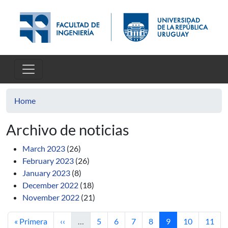
Skip to main content
Home
Archivo de noticias
March 2023
(26)
February 2023
(26)
January 2023
(8)
December 2022
(18)
November 2022
(21)
First page
Previous page
Page
Page
Page
Page
Current page
Page
Page
« Primera
‹‹
…
5
6
7
8
9
10
11