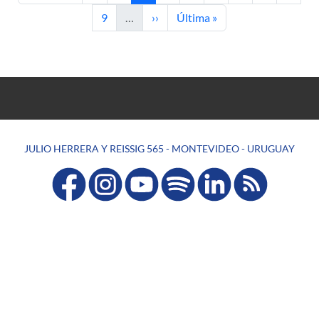
Page
Next page
Last page
9
…
››
Última »
JULIO HERRERA Y REISSIG 565 - MONTEVIDEO - URUGUAY