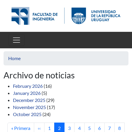
Skip to main content
Home
Archivo de noticias
February 2026
(16)
January 2026
(5)
December 2025
(29)
November 2025
(17)
October 2025
(24)
First page
Previous page
Page
Current page
Page
Page
Page
Page
Page
Page
« Primera
‹‹
1
2
3
4
5
6
7
8