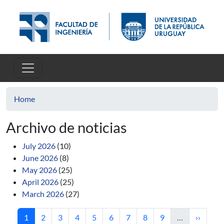
Skip to main content
Home
Archivo de noticias
July 2026
(10)
June 2026
(8)
May 2026
(25)
April 2026
(25)
March 2026
(27)
Current page
Page
Page
Page
Page
Page
Page
Page
Page
Next pa
1
2
3
4
5
6
7
8
9
…
››