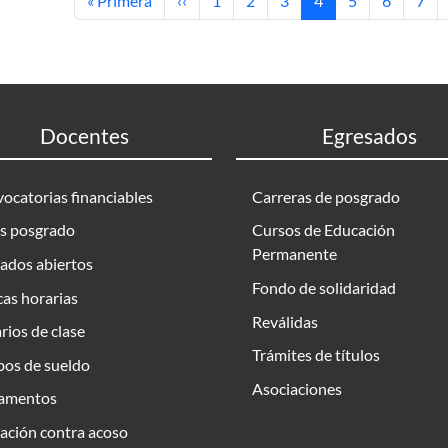
« Primera
‹‹
1
2
3
4
5
6
7
Docentes
Egresados
ocatorias financiables
Carreras de posgrado
s posgrado
Cursos de Educación
Permanente
ados abiertos
Fondo de solidaridad
as horarias
Reválidas
rios de clase
Trámites de títulos
bos de sueldo
Asociaciones
amentos
ación contra acoso