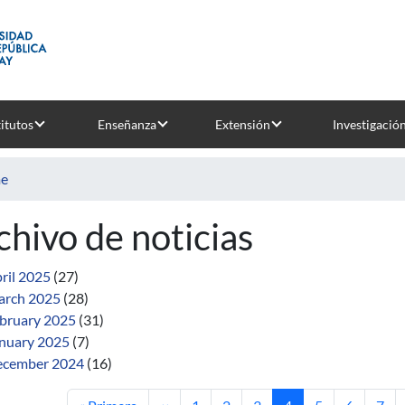
titutos
Enseñanza
Extensión
Investigació
e
chivo de noticias
ril 2025
(27)
rch 2025
(28)
bruary 2025
(31)
nuary 2025
(7)
cember 2024
(16)
First page
Previous page
Page
Page
Page
Current page
Page
Page
Pag