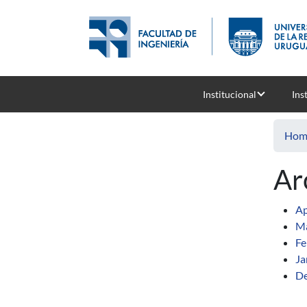
Skip to main content
Institucional
Ins
Hom
Ar
Ap
Ma
Fe
Ja
De