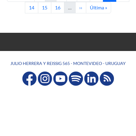
Page
Page
Page
Next page
Last page
14
15
16
…
››
Última »
JULIO HERRERA Y REISSIG 565 - MONTEVIDEO - URUGUAY