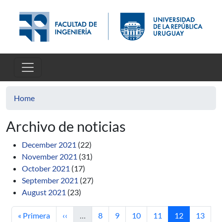
Skip to main content
Home
Archivo de noticias
December 2021
(22)
November 2021
(31)
October 2021
(17)
September 2021
(27)
August 2021
(23)
First page
Previous page
Page
Page
Page
Page
Current page
Page
« Primera
‹‹
…
8
9
10
11
12
13