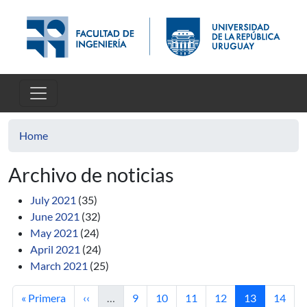
Skip to main content
Home
Archivo de noticias
July 2021
(35)
June 2021
(32)
May 2021
(24)
April 2021
(24)
March 2021
(25)
First page
Previous page
Page
Page
Page
Page
Current page
Page
« Primera
‹‹
…
9
10
11
12
13
14