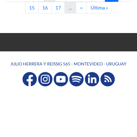
Page
Page
Page
Next page
Last page
15
16
17
…
››
Última »
JULIO HERRERA Y REISSIG 565 - MONTEVIDEO - URUGUAY