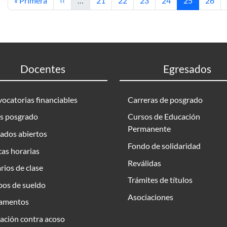
« Primera
‹‹
…
21
22
23
24
25
26
Docentes
Egresados
ocatorias financiables
Carreras de posgrado
s posgrado
Cursos de Educación
Permanente
ados abiertos
Fondo de solidaridad
as horarias
Reválidas
rios de clase
Trámites de títulos
bos de sueldo
Asociaciones
amentos
ación contra acoso