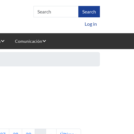
Log in
n
Comunicación
e
Page
Page
Page
Next page
Last page