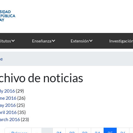
titutos
Enseñanza
Extensión
Investigació
e
chivo de noticias
ly 2016
(29)
ne 2016
(26)
ay 2016
(25)
ril 2016
(35)
rch 2016
(23)
First page
Previous page
Page
Page
Page
Page
Current pag
Page