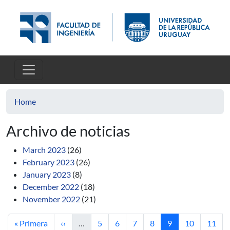
Skip to main content
Home
Archivo de noticias
March 2023
(26)
February 2023
(26)
January 2023
(8)
December 2022
(18)
November 2022
(21)
First page
Previous page
Page
Page
Page
Page
Current page
Page
Page
« Primera
‹‹
…
5
6
7
8
9
10
11