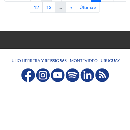
Page
Page
Next page
Last page
12
13
…
››
Última »
JULIO HERRERA Y REISSIG 565 - MONTEVIDEO - URUGUAY