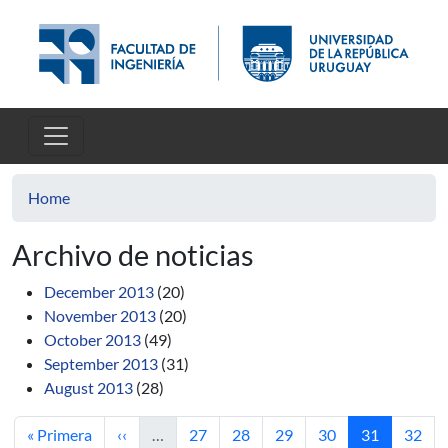
Skip to main content
Home
Archivo de noticias
December 2013
(20)
November 2013
(20)
October 2013
(49)
September 2013
(31)
August 2013
(28)
First page
Previous page
Page
Page
Page
Page
Current pag
Page
« Primera
‹‹
…
27
28
29
30
31
32