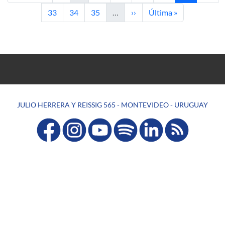
Page
Page
Page
Next page
Last page
33
34
35
…
››
Última »
JULIO HERRERA Y REISSIG 565 - MONTEVIDEO - URUGUAY