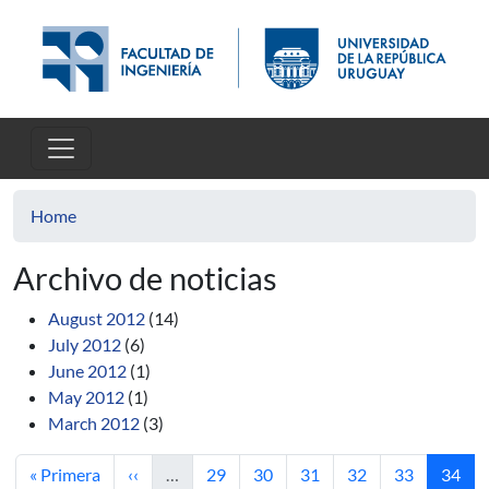
Skip to main content
Home
Archivo de noticias
August 2012
(14)
July 2012
(6)
June 2012
(1)
May 2012
(1)
March 2012
(3)
First page
Previous page
Page
Page
Page
Page
Page
Curren
« Primera
‹‹
…
29
30
31
32
33
34