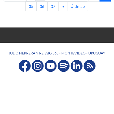
Page
Page
Page
Next page
Last page
35
36
37
››
Última »
JULIO HERRERA Y REISSIG 565 - MONTEVIDEO - URUGUAY