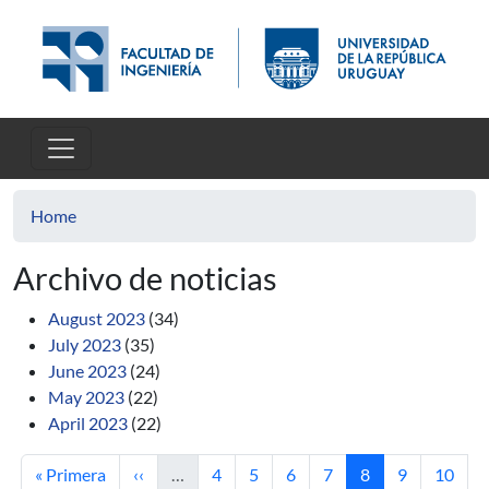
Skip to main content
Home
Archivo de noticias
August 2023
(34)
July 2023
(35)
June 2023
(24)
May 2023
(22)
April 2023
(22)
First page
Previous page
Page
Page
Page
Page
Current page
Page
Page
« Primera
‹‹
…
4
5
6
7
8
9
10