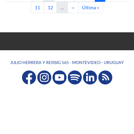
Page
Page
Next page
Last page
11
12
…
››
Última »
JULIO HERRERA Y REISSIG 565 - MONTEVIDEO - URUGUAY