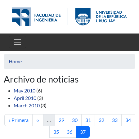
Skip to main content
Home
Archivo de noticias
May 2010
(6)
April 2010
(3)
March 2010
(3)
First page
Previous page
Page
Page
Page
Page
Page
Page
« Primera
‹‹
…
29
30
31
32
33
34
Page
Page
Current page
35
36
37