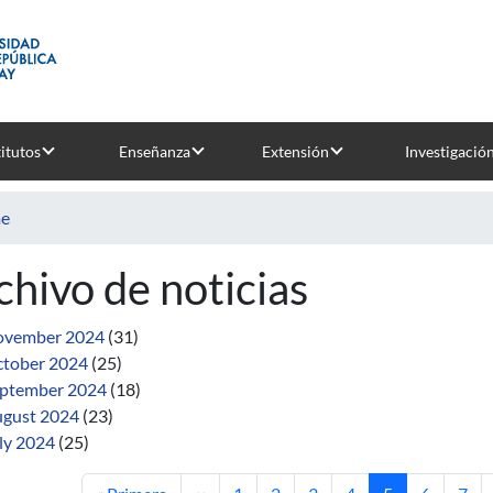
titutos
Enseñanza
Extensión
Investigació
e
chivo de noticias
ovember 2024
(31)
tober 2024
(25)
ptember 2024
(18)
gust 2024
(23)
ly 2024
(25)
First page
Previous page
Page
Page
Page
Page
Current page
Page
Pag