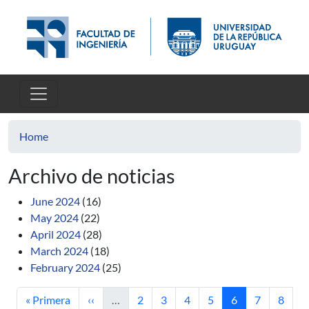
Skip to main content
Home
Archivo de noticias
June 2024
(16)
May 2024
(22)
April 2024
(28)
March 2024
(18)
February 2024
(25)
First page
Previous page
Page
Page
Page
Page
Current page
Page
Page
« Primera
‹‹
…
2
3
4
5
6
7
8