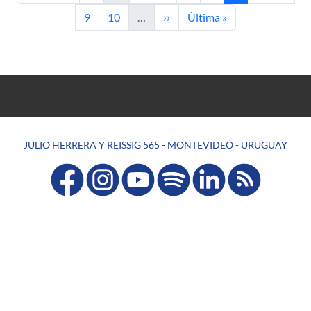
Page
Page
Next page
Last page
9
10
…
››
Última »
JULIO HERRERA Y REISSIG 565 - MONTEVIDEO - URUGUAY