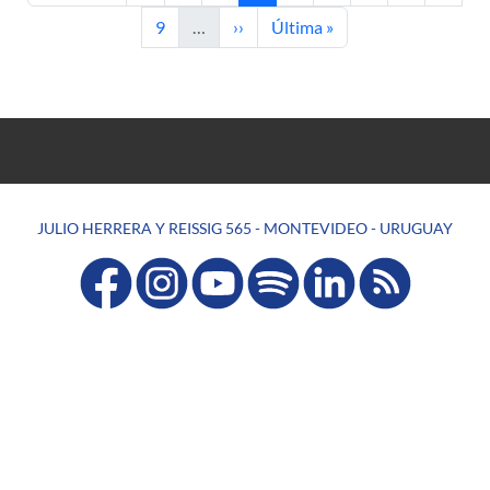
Page
Next page
Last page
9
…
››
Última »
JULIO HERRERA Y REISSIG 565 - MONTEVIDEO - URUGUAY