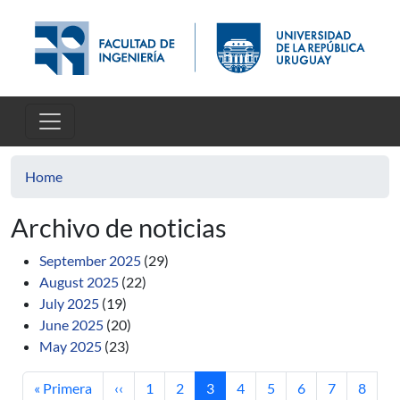
Skip to main content
Home
Archivo de noticias
September 2025
(29)
August 2025
(22)
July 2025
(19)
June 2025
(20)
May 2025
(23)
First page
Previous page
Page
Page
Current page
Page
Page
Page
Page
Page
« Primera
‹‹
1
2
3
4
5
6
7
8