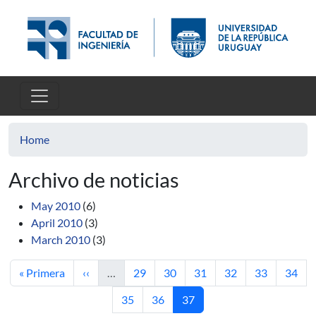
Skip to main content
Home
Archivo de noticias
May 2010
(6)
April 2010
(3)
March 2010
(3)
First page
Previous page
Page
Page
Page
Page
Page
Page
« Primera
‹‹
…
29
30
31
32
33
34
Page
Page
Current page
35
36
37