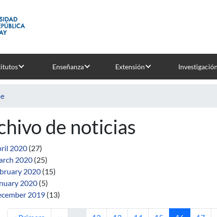
titutos
Enseñanza
Extensión
Investigació
e
chivo de noticias
ril 2020
(27)
rch 2020
(25)
bruary 2020
(15)
nuary 2020
(5)
cember 2019
(13)
First page
Previous page
Page
Page
Page
Page
Current pag
Page