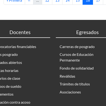
« Primera
‹‹
…
12
13
14
15
16
17
Docentes
Egresados
ocatorias financiables
Carreras de posgrado
s posgrado
Cursos de Educación
Permanente
ados abiertos
Fondo de solidaridad
as horarias
Reválidas
rios de clase
Trámites de títulos
bos de sueldo
Asociaciones
amentos
ación contra acoso