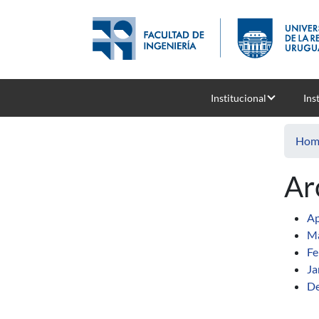
Skip to main content
Institucional
Ins
Hom
Ar
Ap
Ma
Fe
Ja
De