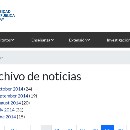
titutos
Enseñanza
Extensión
Investigació
e
chivo de noticias
tober 2014
(24)
ptember 2014
(19)
gust 2014
(20)
ly 2014
(31)
ne 2014
(15)
First page
Previous page
Page
Page
Page
Page
Current pag
Page