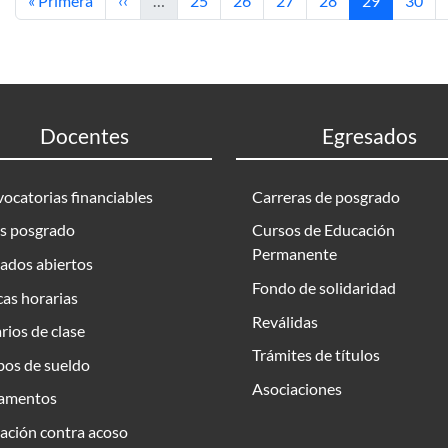
« Primera
‹‹
…
25
26
27
28
29
30
Docentes
Egresados
ocatorias financiables
Carreras de posgrado
s posgrado
Cursos de Educación
Permanente
ados abiertos
Fondo de solidaridad
as horarias
Reválidas
rios de clase
Trámites de títulos
bos de sueldo
Asociaciones
amentos
ación contra acoso