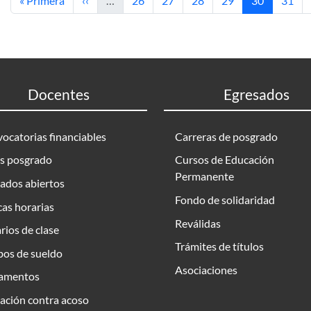
« Primera
‹‹
…
26
27
28
29
30
31
Docentes
Egresados
ocatorias financiables
Carreras de posgrado
s posgrado
Cursos de Educación
Permanente
ados abiertos
Fondo de solidaridad
as horarias
Reválidas
rios de clase
Trámites de títulos
bos de sueldo
Asociaciones
amentos
ación contra acoso