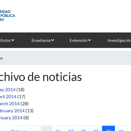
titutos
Enseñanza
Extensión
Investigació
e
chivo de noticias
ay 2014
(18)
ril 2014
(17)
rch 2014
(28)
bruary 2014
(13)
nuary 2014
(8)
First page
Previous page
Page
Page
Page
Page
Current pag
Page