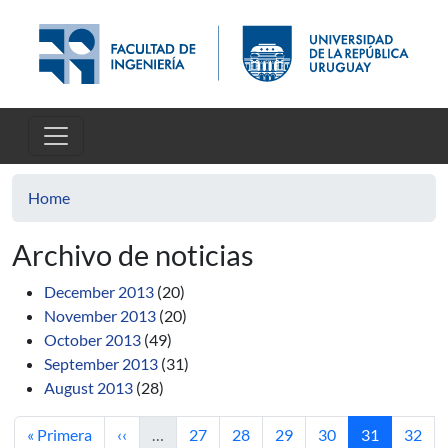
Skip to main content
Home
Archivo de noticias
December 2013
(20)
November 2013
(20)
October 2013
(49)
September 2013
(31)
August 2013
(28)
First page
Previous page
Page
Page
Page
Page
Current pag
Page
« Primera
‹‹
…
27
28
29
30
31
32