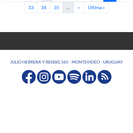
Page
Page
Page
Next page
Last page
33
34
35
…
››
Última »
JULIO HERRERA Y REISSIG 565 - MONTEVIDEO - URUGUAY