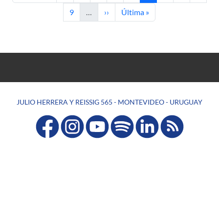
Page
Next page
Last page
9
…
››
Última »
JULIO HERRERA Y REISSIG 565 - MONTEVIDEO - URUGUAY