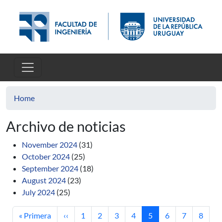
Skip to main content
Home
Archivo de noticias
November 2024
(31)
October 2024
(25)
September 2024
(18)
August 2024
(23)
July 2024
(25)
First page
Previous page
Page
Page
Page
Page
Current page
Page
Page
Page
« Primera
‹‹
1
2
3
4
5
6
7
8