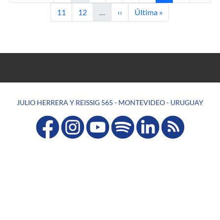
Page
Page
Next page
Last page
11
12
…
››
Última »
JULIO HERRERA Y REISSIG 565 - MONTEVIDEO - URUGUAY