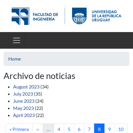
Skip to main content
Home
Archivo de noticias
August 2023
(34)
July 2023
(35)
June 2023
(24)
May 2023
(22)
April 2023
(22)
First page
Previous page
Page
Page
Page
Page
Current page
Page
Page
« Primera
‹‹
…
4
5
6
7
8
9
10