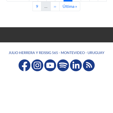
Page
Next page
Last page
9
…
››
Última »
JULIO HERRERA Y REISSIG 565 - MONTEVIDEO - URUGUAY