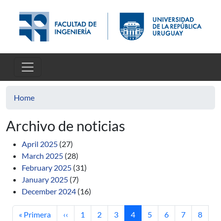
Skip to main content
Home
Archivo de noticias
April 2025
(27)
March 2025
(28)
February 2025
(31)
January 2025
(7)
December 2024
(16)
First page
Previous page
Page
Page
Page
Current page
Page
Page
Page
Page
« Primera
‹‹
1
2
3
4
5
6
7
8