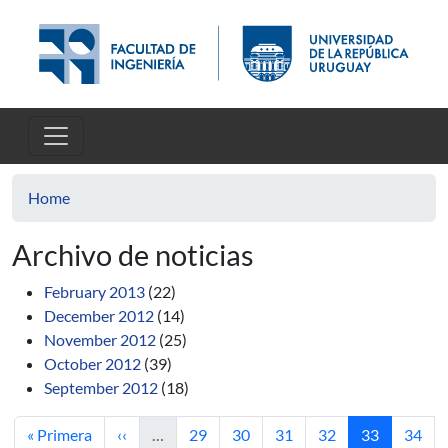
Skip to main content
Home
Archivo de noticias
February 2013
(22)
December 2012
(14)
November 2012
(25)
October 2012
(39)
September 2012
(18)
First page
Previous page
Page
Page
Page
Page
Current pag
Page
« Primera
‹‹
…
29
30
31
32
33
34