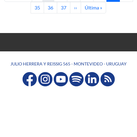
Page
Page
Page
Next page
Last page
35
36
37
››
Última »
JULIO HERRERA Y REISSIG 565 - MONTEVIDEO - URUGUAY