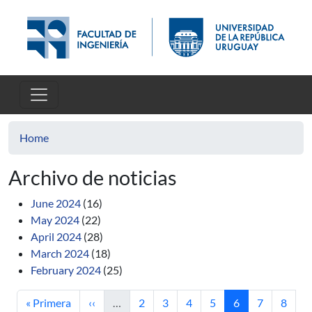
Skip to main content
Home
Archivo de noticias
June 2024
(16)
May 2024
(22)
April 2024
(28)
March 2024
(18)
February 2024
(25)
First page
Previous page
Page
Page
Page
Page
Current page
Page
Page
« Primera
‹‹
…
2
3
4
5
6
7
8