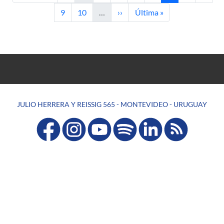
Page
Page
Next page
Last page
9
10
…
››
Última »
JULIO HERRERA Y REISSIG 565 - MONTEVIDEO - URUGUAY