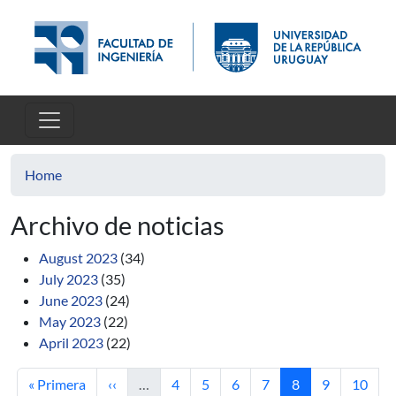
Skip to main content
Home
Archivo de noticias
August 2023
(34)
July 2023
(35)
June 2023
(24)
May 2023
(22)
April 2023
(22)
First page
Previous page
Page
Page
Page
Page
Current page
Page
Page
« Primera
‹‹
…
4
5
6
7
8
9
10