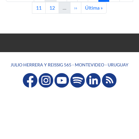
Page
Page
Next page
Last page
11
12
…
››
Última »
JULIO HERRERA Y REISSIG 565 - MONTEVIDEO - URUGUAY