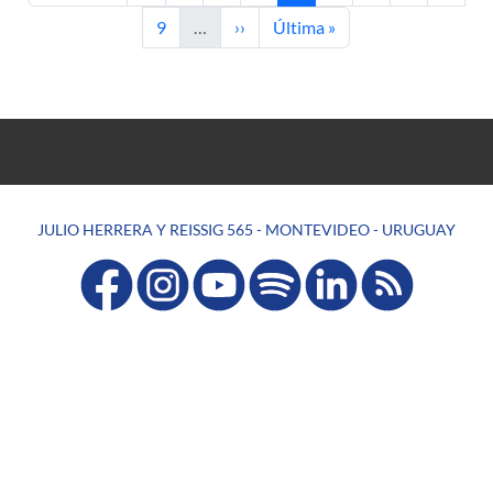
Page
Next page
Last page
9
…
››
Última »
JULIO HERRERA Y REISSIG 565 - MONTEVIDEO - URUGUAY