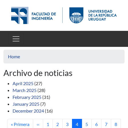
Skip to main content
Home
Archivo de noticias
April 2025
(27)
March 2025
(28)
February 2025
(31)
January 2025
(7)
December 2024
(16)
First page
Previous page
Page
Page
Page
Current page
Page
Page
Page
Page
« Primera
‹‹
1
2
3
4
5
6
7
8