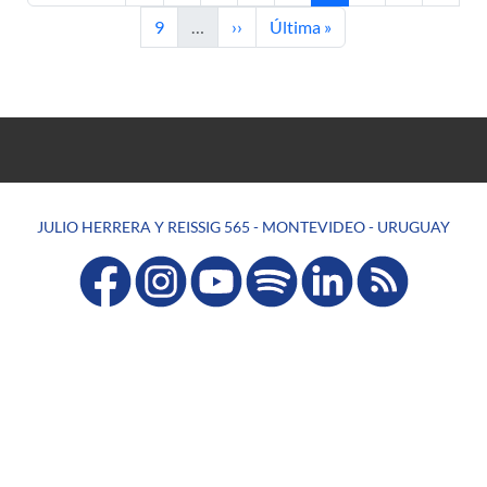
Page
Next page
Last page
9
…
››
Última »
JULIO HERRERA Y REISSIG 565 - MONTEVIDEO - URUGUAY