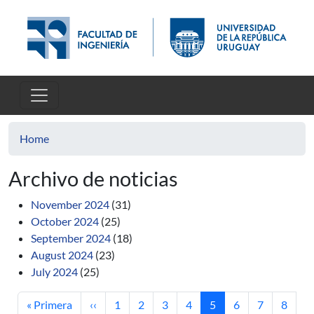
Skip to main content
Home
Archivo de noticias
November 2024
(31)
October 2024
(25)
September 2024
(18)
August 2024
(23)
July 2024
(25)
First page
Previous page
Page
Page
Page
Page
Current page
Page
Page
Page
« Primera
‹‹
1
2
3
4
5
6
7
8