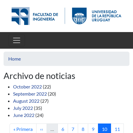
Skip to main content
Home
Archivo de noticias
October 2022
(22)
September 2022
(20)
August 2022
(27)
July 2022
(35)
June 2022
(24)
First page
Previous page
Page
Page
Page
Page
Current page
Page
« Primera
‹‹
…
6
7
8
9
10
11