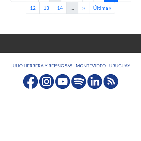
Page
Page
Page
Next page
Last page
12
13
14
…
››
Última »
JULIO HERRERA Y REISSIG 565 - MONTEVIDEO - URUGUAY