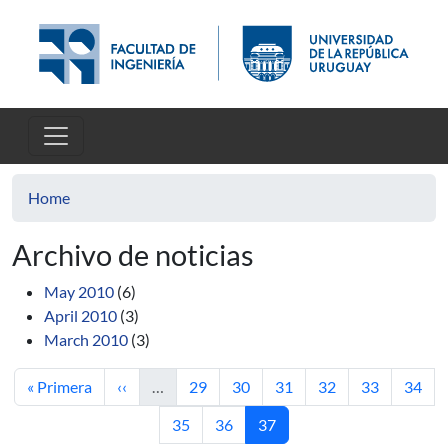
Skip to main content
Home
Archivo de noticias
May 2010
(6)
April 2010
(3)
March 2010
(3)
First page
Previous page
Page
Page
Page
Page
Page
Page
« Primera
‹‹
…
29
30
31
32
33
34
Page
Page
Current page
35
36
37