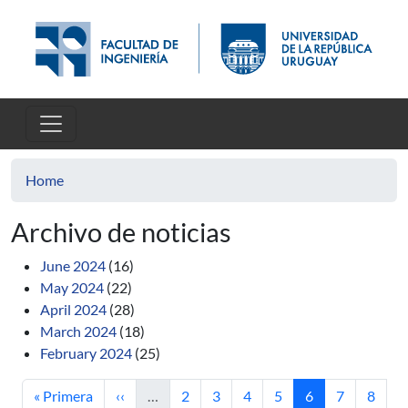
Skip to main content
Home
Archivo de noticias
June 2024
(16)
May 2024
(22)
April 2024
(28)
March 2024
(18)
February 2024
(25)
First page
Previous page
Page
Page
Page
Page
Current page
Page
Page
« Primera
‹‹
…
2
3
4
5
6
7
8