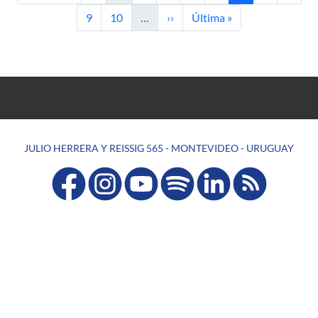
Page
Page
Next page
Last page
9
10
…
››
Última »
JULIO HERRERA Y REISSIG 565 - MONTEVIDEO - URUGUAY