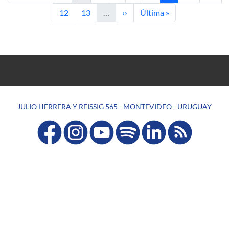
Page
Page
Next page
Last page
12
13
…
››
Última »
JULIO HERRERA Y REISSIG 565 - MONTEVIDEO - URUGUAY