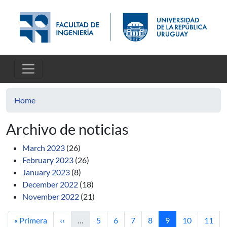
Skip to main content
Home
Archivo de noticias
March 2023
(26)
February 2023
(26)
January 2023
(8)
December 2022
(18)
November 2022
(21)
First page
Previous page
Page
Page
Page
Page
Current page
Page
Page
« Primera
‹‹
…
5
6
7
8
9
10
11