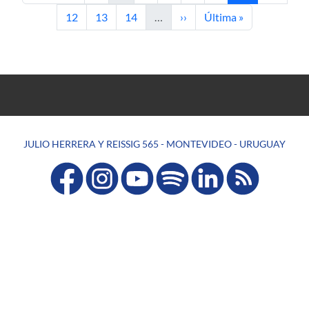
Page
Page
Page
Next page
Last page
12
13
14
…
››
Última »
JULIO HERRERA Y REISSIG 565 - MONTEVIDEO - URUGUAY