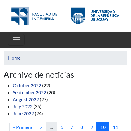
Skip to main content
Home
Archivo de noticias
October 2022
(22)
September 2022
(20)
August 2022
(27)
July 2022
(35)
June 2022
(24)
First page
Previous page
Page
Page
Page
Page
Current page
Page
« Primera
‹‹
…
6
7
8
9
10
11