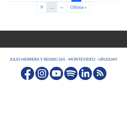
Page
Next page
Last page
9
…
››
Última »
JULIO HERRERA Y REISSIG 565 - MONTEVIDEO - URUGUAY