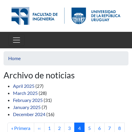
Skip to main content
Home
Archivo de noticias
April 2025
(27)
March 2025
(28)
February 2025
(31)
January 2025
(7)
December 2024
(16)
First page
Previous page
Page
Page
Page
Current page
Page
Page
Page
Page
« Primera
‹‹
1
2
3
4
5
6
7
8