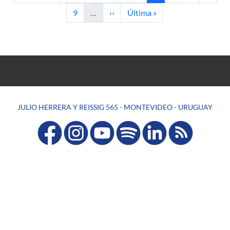
Page
Next page
Last page
9
…
››
Última »
JULIO HERRERA Y REISSIG 565 - MONTEVIDEO - URUGUAY