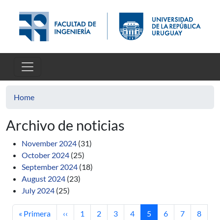
Skip to main content
Home
Archivo de noticias
November 2024
(31)
October 2024
(25)
September 2024
(18)
August 2024
(23)
July 2024
(25)
First page
Previous page
Page
Page
Page
Page
Current page
Page
Page
Page
« Primera
‹‹
1
2
3
4
5
6
7
8