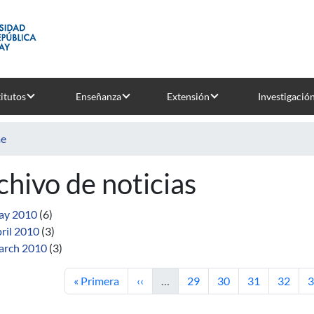
titutos
Enseñanza
Extensión
Investigació
e
chivo de noticias
ay 2010
(6)
ril 2010
(3)
rch 2010
(3)
First page
Previous page
Page
Page
Page
Page
P
« Primera
‹‹
…
29
30
31
32
3