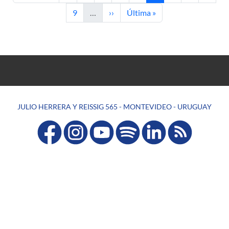
Page
Next page
Last page
9
…
››
Última »
JULIO HERRERA Y REISSIG 565 - MONTEVIDEO - URUGUAY