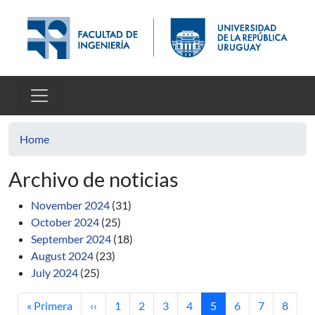
Skip to main content
Home
Archivo de noticias
November 2024
(31)
October 2024
(25)
September 2024
(18)
August 2024
(23)
July 2024
(25)
First page
Previous page
Page
Page
Page
Page
Current page
Page
Page
Page
« Primera
‹‹
1
2
3
4
5
6
7
8