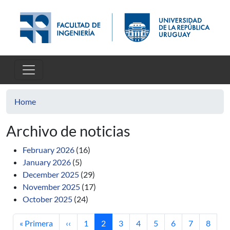
Skip to main content
Home
Archivo de noticias
February 2026
(16)
January 2026
(5)
December 2025
(29)
November 2025
(17)
October 2025
(24)
First page
Previous page
Page
Current page
Page
Page
Page
Page
Page
Page
« Primera
‹‹
1
2
3
4
5
6
7
8