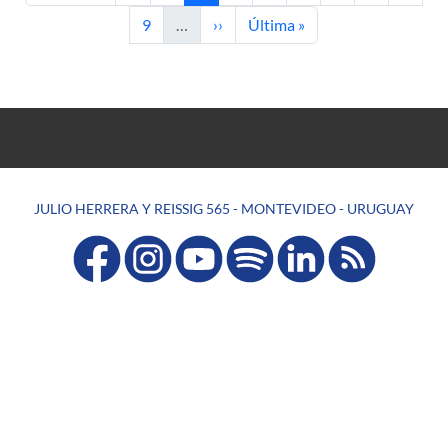
Page
Next page
Last page
9
…
››
Última »
JULIO HERRERA Y REISSIG 565 - MONTEVIDEO - URUGUAY