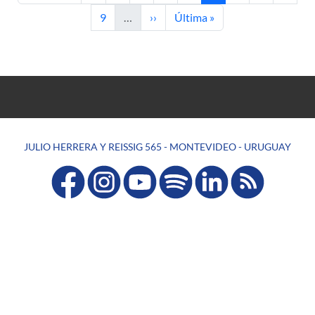
Page
Next page
Last page
9
…
››
Última »
JULIO HERRERA Y REISSIG 565 - MONTEVIDEO - URUGUAY