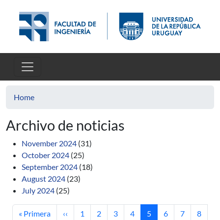
Skip to main content
Home
Archivo de noticias
November 2024
(31)
October 2024
(25)
September 2024
(18)
August 2024
(23)
July 2024
(25)
First page
Previous page
Page
Page
Page
Page
Current page
Page
Page
Page
« Primera
‹‹
1
2
3
4
5
6
7
8