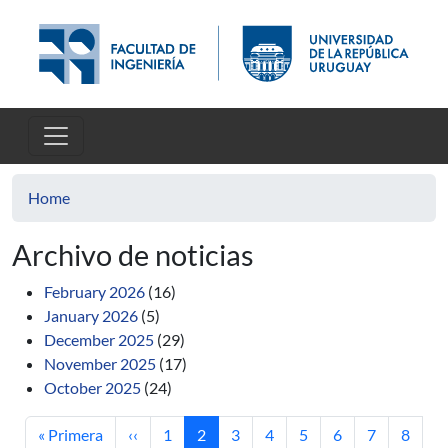
Skip to main content
Home
Archivo de noticias
February 2026
(16)
January 2026
(5)
December 2025
(29)
November 2025
(17)
October 2025
(24)
First page
Previous page
Page
Current page
Page
Page
Page
Page
Page
Page
« Primera
‹‹
1
2
3
4
5
6
7
8