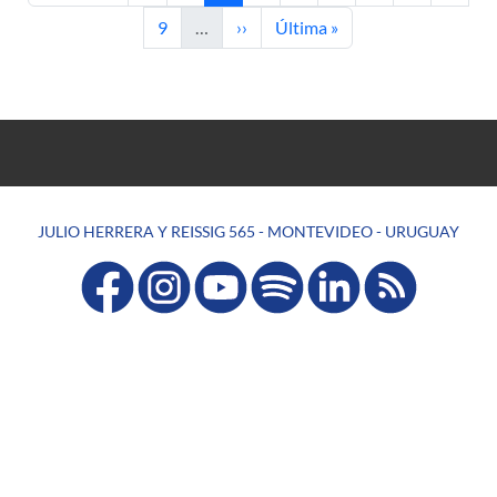
Page
Next page
Last page
9
…
››
Última »
JULIO HERRERA Y REISSIG 565 - MONTEVIDEO - URUGUAY