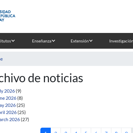
titutos
Enseñanza
Extensión
Investigació
e
chivo de noticias
ly 2026
(9)
ne 2026
(8)
ay 2026
(25)
ril 2026
(25)
rch 2026
(27)
Current page
Page
Page
Page
Page
Page
Page
Page
Pag