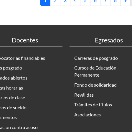
1
2
3
4
5
6
7
8
9
Docentes
Egresados
ocatorias financiables
Carreras de posgrado
s posgrado
Cursos de Educación
Permanente
ados abiertos
Fondo de solidaridad
as horarias
Reválidas
rios de clase
Trámites de títulos
bos de sueldo
Asociaciones
amentos
ación contra acoso