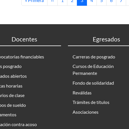
« Primera
‹‹
1
2
3
4
5
6
7
Docentes
Egresados
ocatorias financiables
Carreras de posgrado
s posgrado
Cursos de Educación
Permanente
ados abiertos
Fondo de solidaridad
as horarias
Reválidas
rios de clase
Trámites de títulos
bos de sueldo
Asociaciones
amentos
ación contra acoso