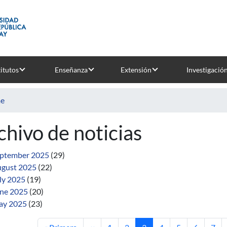
titutos
Enseñanza
Extensión
Investigació
e
chivo de noticias
ptember 2025
(29)
gust 2025
(22)
ly 2025
(19)
ne 2025
(20)
ay 2025
(23)
First page
Previous page
Page
Page
Current page
Page
Page
Page
Pag