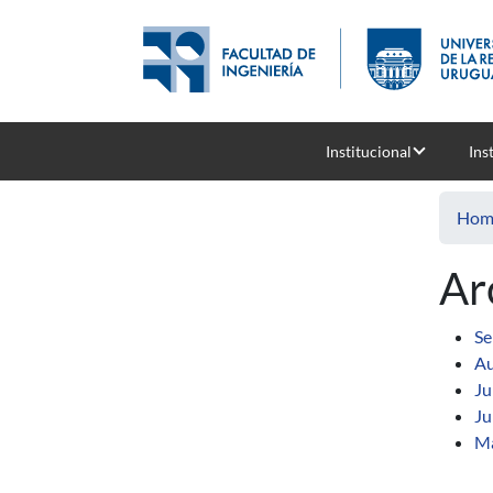
Skip to main content
Institucional
Ins
Hom
Ar
Se
Au
Ju
Ju
M