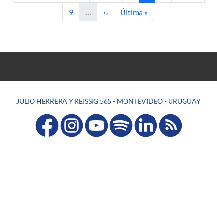
Page
Next page
Last page
9
…
››
Última »
JULIO HERRERA Y REISSIG 565 - MONTEVIDEO - URUGUAY