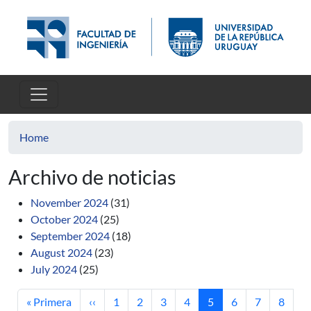
Skip to main content
Home
Archivo de noticias
November 2024
(31)
October 2024
(25)
September 2024
(18)
August 2024
(23)
July 2024
(25)
First page
Previous page
Page
Page
Page
Page
Current page
Page
Page
Page
« Primera
‹‹
1
2
3
4
5
6
7
8