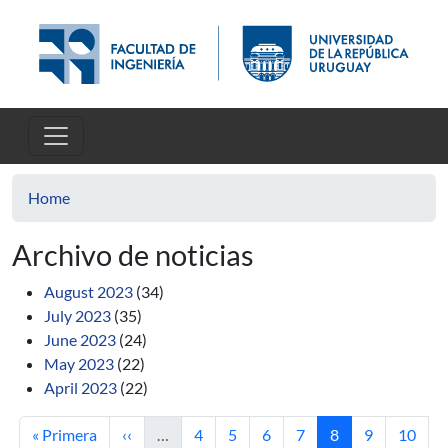
Skip to main content
Home
Archivo de noticias
August 2023
(34)
July 2023
(35)
June 2023
(24)
May 2023
(22)
April 2023
(22)
First page
Previous page
Page
Page
Page
Page
Current page
Page
Page
« Primera
‹‹
…
4
5
6
7
8
9
10