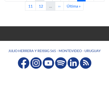
Page
Page
Next page
Last page
11
12
…
››
Última »
JULIO HERRERA Y REISSIG 565 - MONTEVIDEO - URUGUAY